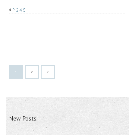
1
2
3
4
5
1
2
New Posts